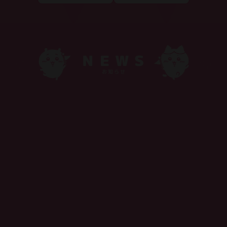
08.05
全国初「ちいかわパークストア」が大阪にオープン！
07.28
✨１周年記念✨ ポスターアートを振り返るアーカイブを順次公開
07.26
ちいかわパーク ✨OPEN１周年記念✨