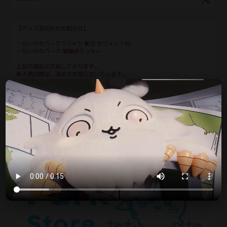
NEWS
チケット
【グッズ品切れのお知らせ】
TICKET
・ちいかわパーク Tシャツ 集合 ホワイト 130
・ちいかわパーク 報酬袋クッキー
ちいかわパークについて
上記の商品が欠品しております。
ABOUT
再入荷の際は、改めてお知らせいたします。
#ちいかわ #ちいかわパーク #Chiikawapark
グッズ
2026/8/6
GOODS
アクセス
ACCESS
よくあるご質問
FAQ
ちいかわパーク利用案内
POLICIES