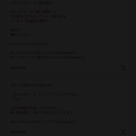
＼ちいかわパーク1周年記念／
グランドオープン時に展開した
100通りのポスターアートを振り返る
アーカイブを順次公開中✨
本日は…
 🚃014・015
https://t.co/MObkxYXiVa
#ちいかわ #ちいかわパーク #Chiikawapark
#ちいかわパーク1周年 https://t.co/AhWzwbonzg
2026/8/5
【グッズ品切れのお知らせ】
・ちいかわパーク ストライプ フェイスタオル
  ブルー
上記の商品が欠品しております。
再入荷の際は、改めてお知らせいたします。
#ちいかわ #ちいかわパーク #Chiikawapark
2026/8/5