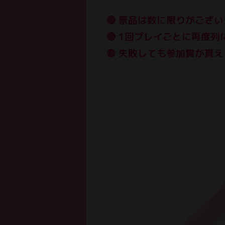
🔴 景品は数に限りがござ
🔵 1回プレイごとに再度
🟡 失敗しても参加賞が貰