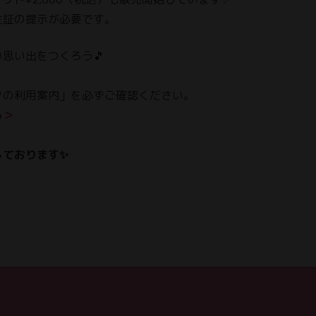
生証の提示が必要です。
思い出をつくろう🎵
クの利用案内」を必ずご確認ください。
ら＞
しております✨