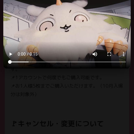
※アクセスが集中した場合には、負荷軽減のため、
グッズ
アクセス制限を実施する場合がございます。
GOODS
📌ちいかわパークのご入場には、前売りチケットの
アクセス
ACCESS
ご購入が必要です。
📌チケットのご購入は、公式HP内に設置された専用
よくあるご質問
リンクからのみ可能です。
FAQ
📌ご購入には「アソビュー！」アカウントが必要で
す。
ちいかわパーク利用案内
📌1アカウントで何度でもご購入可能です。
POLICIES
📌お1人様5枚までご購入いただけます。（10月入場
お問い合わせ
分は対象外）
SUPPORT
🚩キャンセル・変更について