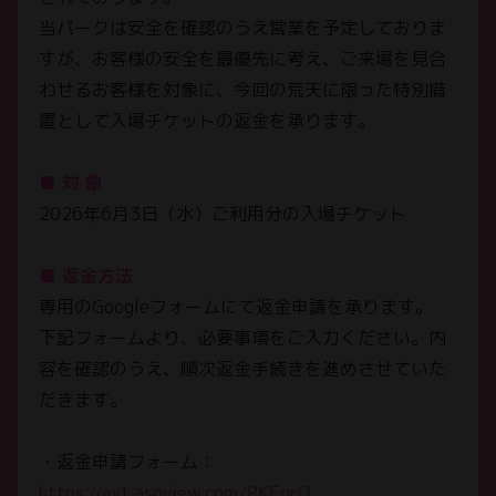
当パークは安全を確認のうえ営業を予定しておりま
すが、お客様の安全を最優先に考え、ご来場を見合
わせるお客様を対象に、今回の荒天に限った特別措
置として入場チケットの返金を承ります。
■ 対 象
2026年6月3日（水）ご利用分の入場チケット
■ 返金方法
専用のGoogleフォームにて返金申請を承ります。
下記フォームより、必要事項をご入力ください。内
お知らせ
容を確認のうえ、順次返金手続きを進めさせていた
NEWS
だきます。
チケット
・返金申請フォーム：
TICKET
https://evt.asoview.com/PKFgrQ