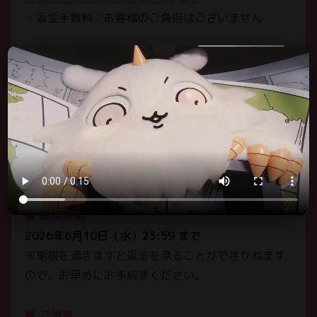
・返金手数料：お客様のご負担はございません
ちいかわパークについて
ABOUT
■ 返金について
グッズ
返金までの所要日数・タイミングにつきましては、
GOODS
お支払い時にご利用されている決済会社により変わ
ります。
アクセス
返金申請フォーム内にてご案内しております。 お手
ACCESS
数ですが、Googleフォームにてご確認をお願いいた
よくあるご質問
します。
FAQ
■ 申請期限
ちいかわパーク利用案内
2026年6月10日（水）23:59 まで
POLICIES
※期限を過ぎますと返金を承ることができかねます
お問い合わせ
ので、お早めにお手続きください。
SUPPORT
■ ご注意