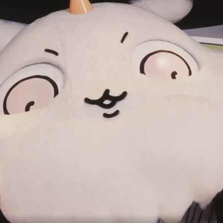
TICKET
ちいかわパークについて
ABOUT
グッズ
GOODS
アクセス
ACCESS
0月1日（水）から
よくあるご質問
いかわ）
FAQ
ちいかわパーク利用案内
POLICIES