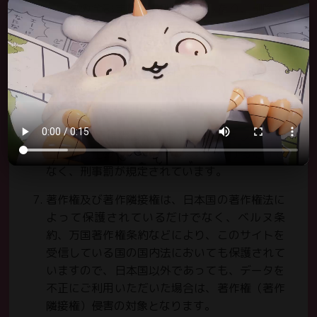
データの全部または一部を変更したり、削除し
グッズ
たりすることは、著作権法の「改変」に当た
GOODS
り、禁じられております。
これらの禁止事項に違反した場合は、データの
アクセス
ACCESS
利用を直ちに中止するだけでなく、そのデータ
を全て削除しなければなりません。
よくあるご質問
著作権（著作隣接権を含む）を侵害した場合
FAQ
は、差し止めや損害賠償の請求を受けるだけで
なく、刑事罰が規定されています。
ちいかわパーク利用案内
POLICIES
著作権及び著作隣接権は、日本国の著作権法に
よって保護されているだけでなく、ベルヌ条
お問い合わせ
約、万国著作権条約などにより、このサイトを
SUPPORT
受信している国の国内法においても保護されて
いますので、日本国以外であっても、データを
不正にご利用いただいた場合は、著作権（著作
隣接権）侵害の対象となります。