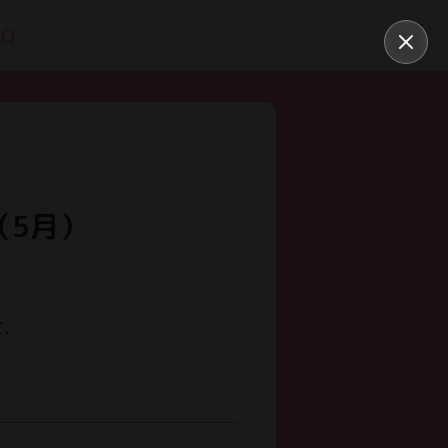
AQ
（5月）
て、